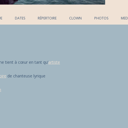
Skip to content
UE
DATES
RÉPERTOIRE
CLOWN
PHOTOS
MED
 me tient à cœur en tant qu’
artiste
oire
de chanteuse lyrique
n