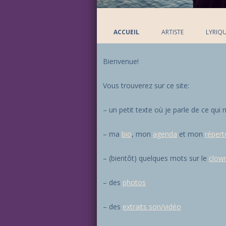
ACCUEIL
ARTISTE
LYRIQ
Bienvenue!
Vous trouverez sur ce site:
– un petit texte où je parle de ce qui
– ma
bio
, mon
agenda
et mon
répert
– (bientôt) quelques mots sur le
clow
– des
photos
– des
extraits son/vidéo