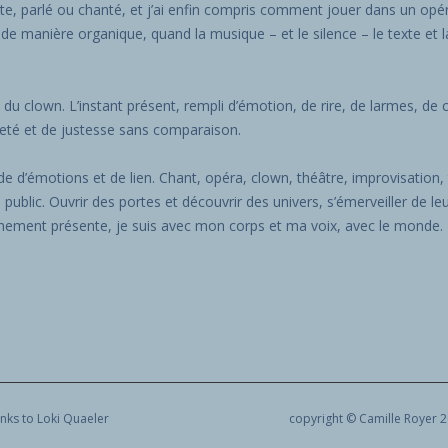
texte, parlé ou chanté, et j’ai enfin compris comment jouer dans un op
 de manière organique, quand la musique – et le silence – le texte et 
e du clown. L’instant présent, rempli d’émotion, de rire, de larmes, de c
teté et de justesse sans comparaison.
onde d’émotions et de lien. Chant, opéra, clown, théâtre, improvisatio
public. Ouvrir des portes et découvrir des univers, s’émerveiller de leu
leinement présente, je suis avec mon corps et ma voix, avec le monde.
nks to Loki Quaeler
copyright © Camille Royer 