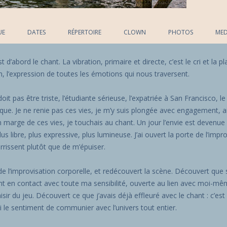
Skip to content
UE
DATES
RÉPERTOIRE
CLOWN
PHOTOS
MED
d’abord le chant. La vibration, primaire et directe, c’est le cri et la p
n, l’expression de toutes les émotions qui nous traversent.
e doit pas être triste, l’étudiante sérieuse, l’expatriée à San Francisco, 
olitique. Je ne renie pas ces vies, je m’y suis plongée avec engagement,
 marge de ces vies, je touchais au chant. Un jour l’envie est devenue 
lus libre, plus expressive, plus lumineuse. J’ai ouvert la porte de l’imp
rrissent plutôt que de m’épuiser.
e de l’improvisation corporelle, et redécouvert la scène. Découvert que 
t en contact avec toute ma sensibilité, ouverte au lien avec moi-mê
laisir du jeu. Découvert ce que j’avais déjà effleuré avec le chant : c’
i le sentiment de communier avec l’univers tout entier.