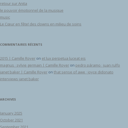
retour sur Anita
le pouvoir émotionnel de la musique
music
Le Cœur en fête! des clowns en milieu de soins
COMMENTAIRES RÉCENTS
2015 | Camille Royer
on
et lux perpetua luceat eis
magnus · sylvie germain | Camille Royer
on
pedro páramo · juan rulfo
janet baker | Camille Royer
on
that sense of awe · joyce didonato
interviews janet baker
ARCHIVES
January 2025
October 2021
September 2021