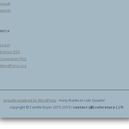
visual
words
META
Log in
Entries
RSS
Comments
RSS
WordPress.org
proudly powered by WordPress
· many thanks to Loki Quaeler
copyright © Camille Royer 2015-2019 /
contact (@) coloratura (.) fr