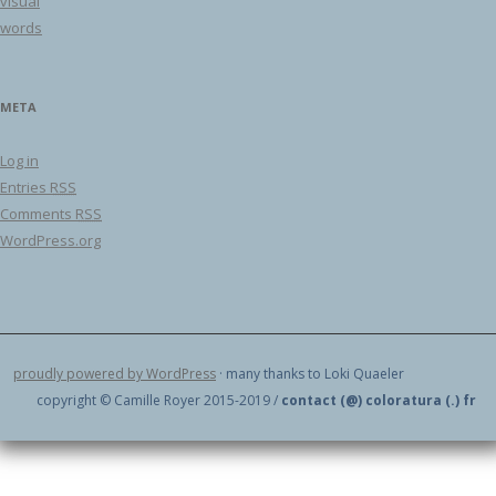
visual
words
META
Log in
Entries
RSS
Comments
RSS
WordPress.org
proudly powered by WordPress
· many thanks to Loki Quaeler
copyright © Camille Royer 2015-2019 /
contact (@) coloratura (.) fr