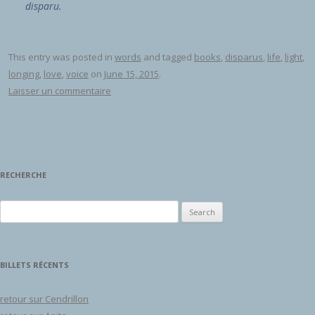
disparu.
This entry was posted in
words
and tagged
books
,
disparus
,
life
,
light
,
longing
,
love
,
voice
on
June 15, 2015
.
Laisser un commentaire
RECHERCHE
Search for:
BILLETS RÉCENTS
retour sur Cendrillon