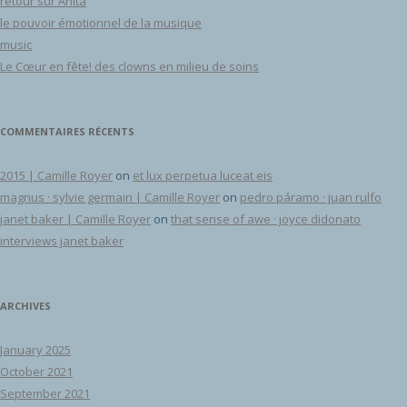
retour sur Anita
le pouvoir émotionnel de la musique
music
Le Cœur en fête! des clowns en milieu de soins
COMMENTAIRES RÉCENTS
2015 | Camille Royer
on
et lux perpetua luceat eis
magnus · sylvie germain | Camille Royer
on
pedro páramo · juan rulfo
janet baker | Camille Royer
on
that sense of awe · joyce didonato
interviews janet baker
ARCHIVES
January 2025
October 2021
September 2021