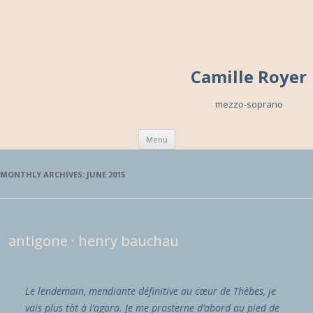
Camille Royer
mezzo-soprano
Skip to content
Menu
MONTHLY ARCHIVES:
JUNE 2015
antigone · henry bauchau
Le lendemain, mendiante définitive au cœur de Thèbes, je
vais plus tôt à l’agora. Je me prosterne d’abord au pied de