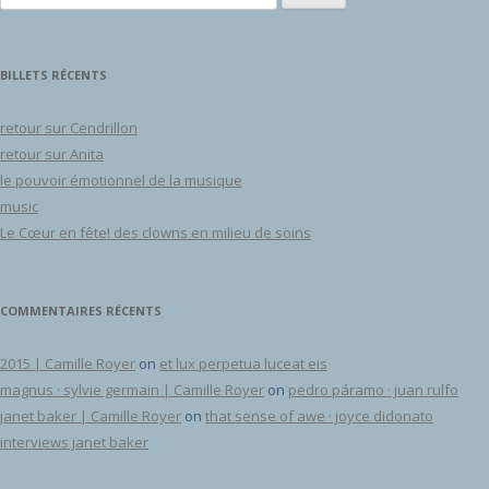
BILLETS RÉCENTS
retour sur Cendrillon
retour sur Anita
le pouvoir émotionnel de la musique
music
Le Cœur en fête! des clowns en milieu de soins
COMMENTAIRES RÉCENTS
2015 | Camille Royer
on
et lux perpetua luceat eis
magnus · sylvie germain | Camille Royer
on
pedro páramo · juan rulfo
janet baker | Camille Royer
on
that sense of awe · joyce didonato
interviews janet baker