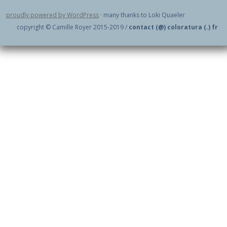
proudly powered by WordPress
· many thanks to Loki Quaeler
copyright © Camille Royer 2015-2019 /
contact (@) coloratura (.) fr