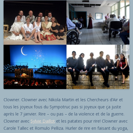
Clowner. Clowner avec Nikola Martin et les Chercheurs d’Air et
tous les joyeux fous du Sympotruc pas si joyeux que ça juste
après le 7 janvier. Rire – ou pas – de la violence et de la guerre.
Clowner avec
Sylvie Daillot
et les patates pour rire! Clowner avec
Carole Tallec et Romulo Pelliza. Hurler de rire en faisant du yoga,