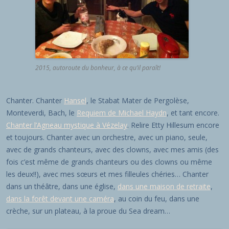
2015, autoroute du bonheur, à ce qu’il paraît!
Chanter. Chanter
Hansel
, le Stabat Mater de Pergolèse,
Monteverdi, Bach, le
Requiem de Michael Haydn
, et tant encore.
Chanter l’Agneau mystique à Vézelay
. Relire Etty Hillesum encore
et toujours. Chanter avec un orchestre, avec un piano, seule,
avec de grands chanteurs, avec des clowns, avec mes amis (des
fois c’est même de grands chanteurs ou des clowns ou même
les deux!!), avec mes sœurs et mes filleules chéries… Chanter
dans un théâtre, dans une église,
dans une maison de retraite
,
dans la forêt devant une caméra
, au coin du feu, dans une
crèche, sur un plateau, à la proue du Sea dream…