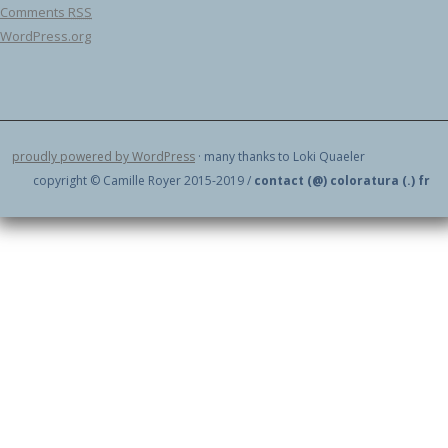
Comments
RSS
WordPress.org
proudly powered by WordPress
· many thanks to Loki Quaeler
copyright © Camille Royer 2015-2019 /
contact (@) coloratura (.) fr