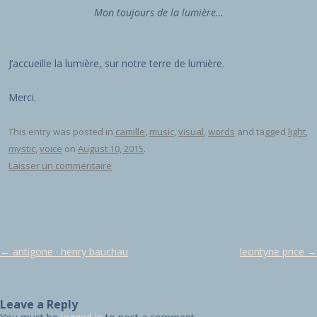
Mon toujours de la lumière…
J’accueille la lumière, sur notre terre de lumière.
Merci.
This entry was posted in
camille
,
music
,
visual
,
words
and tagged
light
,
mystic
,
voice
on
August 10, 2015
.
Laisser un commentaire
Post navigation
←
antigone · henry bauchau
leontyne price
→
Leave a Reply