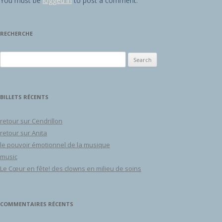
You must be
logged in
to post a comment.
RECHERCHE
Search for:
BILLETS RÉCENTS
retour sur Cendrillon
retour sur Anita
le pouvoir émotionnel de la musique
music
Le Cœur en fête! des clowns en milieu de soins
COMMENTAIRES RÉCENTS