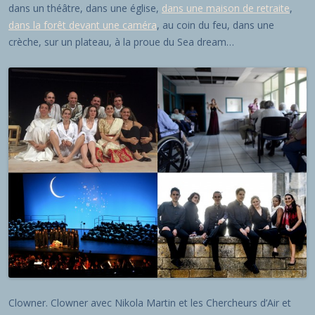
dans un théâtre, dans une église,
dans une maison de retraite
,
dans la forêt devant une caméra
, au coin du feu, dans une
crèche, sur un plateau, à la proue du Sea dream…
Clowner. Clowner avec Nikola Martin et les Chercheurs d’Air et