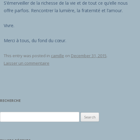
S’émerveiller de la richesse de la vie et de tout ce qu’elle nous
offre parfois. Rencontrer la lumière, la fraternité et l’amour.
Vivre.
Merci à tous, du fond du cœur.
This entry was posted in
camille
on
December 31, 2015
.
Laisser un commentaire
RECHERCHE
Search for: