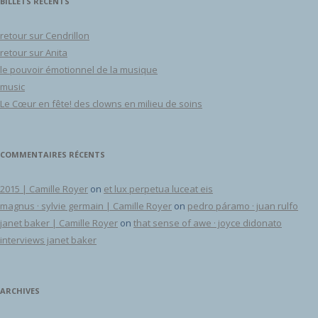
BILLETS RÉCENTS
retour sur Cendrillon
retour sur Anita
le pouvoir émotionnel de la musique
music
Le Cœur en fête! des clowns en milieu de soins
COMMENTAIRES RÉCENTS
2015 | Camille Royer
on
et lux perpetua luceat eis
magnus · sylvie germain | Camille Royer
on
pedro páramo · juan rulfo
janet baker | Camille Royer
on
that sense of awe · joyce didonato
interviews janet baker
ARCHIVES