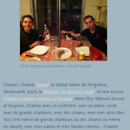
2015, autoroute du bonheur, à ce qu’il paraît!
Chanter. Chanter
Hansel
, le Stabat Mater de Pergolèse,
Monteverdi, Bach, le
Requiem de Michael Haydn
, et tant encore.
Chanter l’Agneau mystique à Vézelay
. Relire Etty Hillesum encore
et toujours. Chanter avec un orchestre, avec un piano, seule,
avec de grands chanteurs, avec des clowns, avec mes amis (des
fois c’est même de grands chanteurs ou des clowns ou même
les deux!!), avec mes sœurs et mes filleules chéries… Chanter