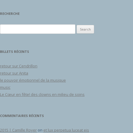
RECHERCHE
Search for:
BILLETS RÉCENTS
retour sur Cendrillon
retour sur Anita
le pouvoir émotionnel de la musique
music
Le Cœur en fête! des clowns en milieu de soins
COMMENTAIRES RÉCENTS
2015 | Camille Royer
on
et lux perpetua luceat eis