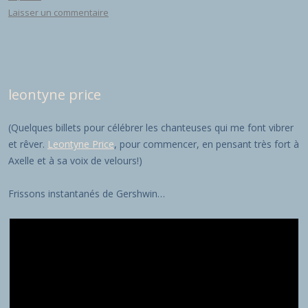
Laisser un commentaire
leontyne price
(Quelques billets pour célébrer les chanteuses qui me font vibrer
et rêver.
Leontyne Price
, pour commencer, en pensant très fort à
Axelle et à sa voix de velours!)
Frissons instantanés de Gershwin…