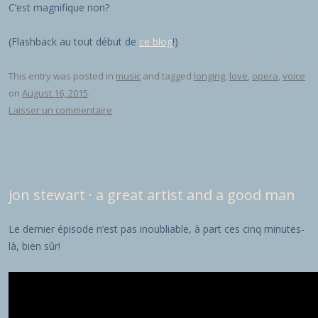
C’est magnifique non?
(Flashback au tout début de
ce blog
!)
This entry was posted in
music
and tagged
longing
,
love
,
opera
,
voice
on
August 16, 2015
.
Laisser un commentaire
jon stewart · a great artist and a good man
Le dernier épisode n’est pas inoubliable, à part ces cinq minutes-
là, bien sûr!