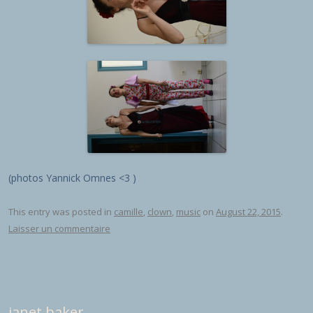
(photos Yannick Omnes <3 )
This entry was posted in
camille
,
clown
,
music
on
August 22, 2015
.
Laisser un commentaire
janet baker