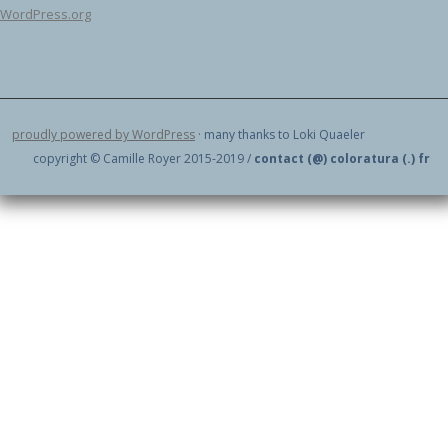
WordPress.org
proudly powered by WordPress
· many thanks to Loki Quaeler
copyright © Camille Royer 2015-2019 /
contact (@) coloratura (.) fr