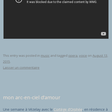
This entry was posted in
music
and tagged
opera
,
voice
on
August 13,
2015
.
Laisser un commentaire
mon arc-en-ciel d’amour
Une semaine à Vézelay avec le
Cortège d’Orphée
, en résidence à