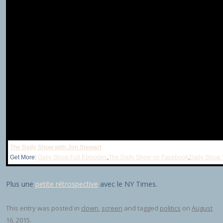
The Daily Show with Jon Stewart
Get More:
Daily Show Full Episodes
,
The Daily Show on Facebook
,
Daily Show 
Plus une
petite rétrospective
avec le NY Times.
This entry was posted in
clown
,
screen
and tagged
politics
on
August
16, 2015
.