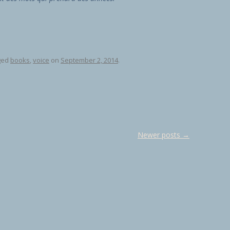
ged
books
,
voice
on
September 2, 2014
.
Newer posts
→