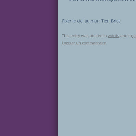
Fixer le ciel au mur, Tieri Briet
This entry was posted in
words
and tag
Laisser un commentaire
Post navigation