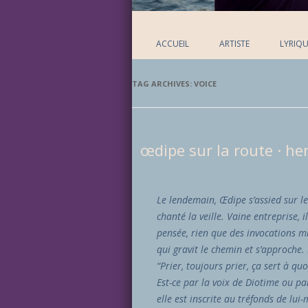
ACCUEIL
ARTISTE
LYRIQU
TAG ARCHIVES:
VOICE
œdipe sur la route · h
Le lendemain, Œdipe s’assied sur le
chanté la veille. Vaine entreprise, i
pensée, rien que des invocations mi
qui gravit le chemin et s’approche. I
“Prier, toujours prier, ça sert à quo
Est-ce par la voix de Diotime ou pa
elle est inscrite au tréfonds de lu