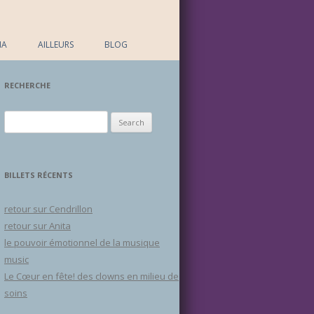
IA
AILLEURS
BLOG
RECHERCHE
Search for:
BILLETS RÉCENTS
retour sur Cendrillon
retour sur Anita
le pouvoir émotionnel de la musique
music
Le Cœur en fête! des clowns en milieu de
soins