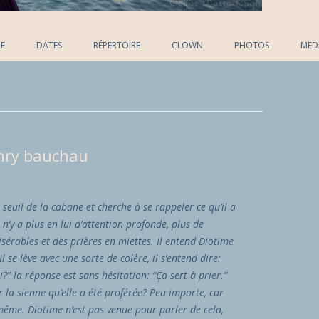
Skip to content
E
DATES
RÉPERTOIRE
CLOWN
PHOTOS
MED
enry bauchau
 seuil de la cabane et cherche à se rappeler ce qu’il a
l n’y a plus en lui d’attention profonde, plus de
sérables et des prières en miettes. Il entend Diotime
l se lève avec une sorte de colère, il s’entend dire:
i?” la réponse est sans hésitation: “Ça sert à prier.”
r la sienne qu’elle a été proférée? Peu importe, car
i-même. Diotime n’est pas venue pour parler de cela,