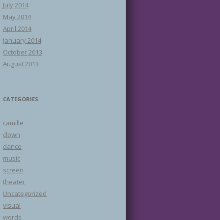
July 2014
May 2014
April 2014
January 2014
October 2013
August 2013
CATEGORIES
camille
clown
dance
music
screen
theater
Uncategorized
visual
words