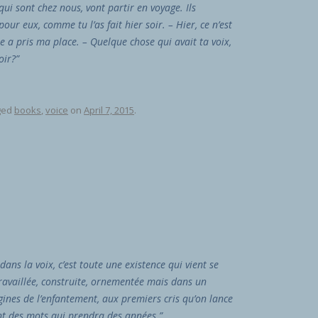
ui sont chez nous, vont partir en voyage. Ils
ur eux, comme tu l’as fait hier soir. – Hier, ce n’est
 a pris ma place. – Quelque chose qui avait ta voix,
oir?”
ged
books
,
voice
on
April 7, 2015
.
dans la voix, c’est toute une existence qui vient se
Travaillée, construite, ornementée mais dans un
ines de l’enfantement, aux premiers cris qu’on lance
ent des mots qui prendra des années.”