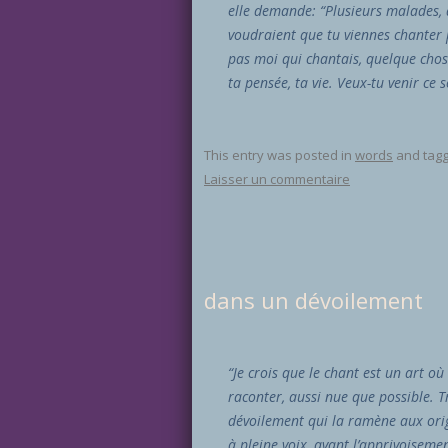
elle demande: “Plusieurs malades, q
voudraient que tu viennes chanter po
pas moi qui chantais, quelque chose
ta pensée, ta vie. Veux-tu venir ce s
This entry was posted in
words
and tag
Laisser un commentaire
dans un dévoilement
“Je crois que le chant est un art où 
raconter, aussi nue que possible. 
dévoilement qui la ramène aux orig
à pleine voix, avant l’apprivoisem