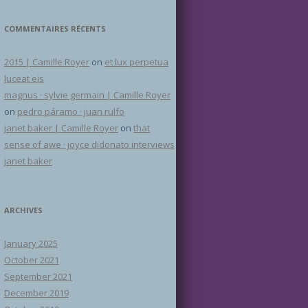
COMMENTAIRES RÉCENTS
2015 | Camille Royer
on
et lux perpetua
luceat eis
magnus · sylvie germain | Camille Royer
on
pedro páramo · juan rulfo
janet baker | Camille Royer
on
that
sense of awe · joyce didonato interviews
janet baker
ARCHIVES
January 2025
October 2021
September 2021
December 2019