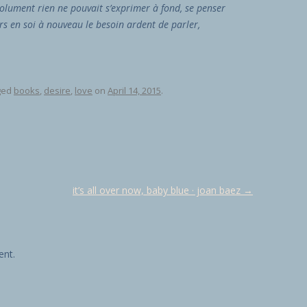
solument rien ne pouvait s’exprimer à fond, se penser
rs en soi à nouveau le besoin ardent de parler,
ged
books
,
desire
,
love
on
April 14, 2015
.
it’s all over now, baby blue · joan baez
→
nt.