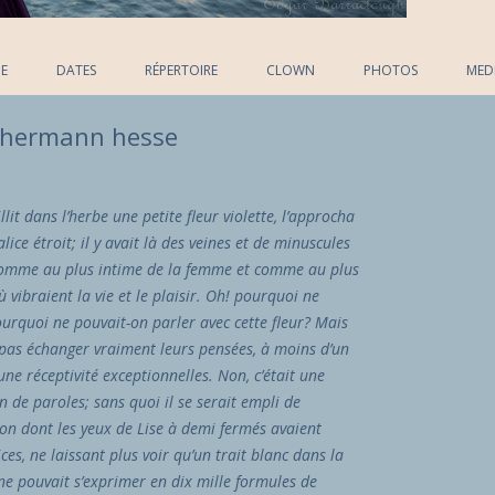
Skip to content
E
DATES
RÉPERTOIRE
CLOWN
PHOTOS
MED
· hermann hesse
illit dans l’herbe une petite fleur violette, l’approcha
ice étroit; il y avait là des veines et de minuscules
comme au plus intime de la femme et comme au plus
vibraient la vie et le plaisir. Oh! pourquoi ne
ourquoi ne pouvait-on parler avec cette fleur? Mais
s échanger vraiment leurs pensées, à moins d’un
ne réceptivité exceptionnelles. Non, c’était une
 de paroles; sans quoi il se serait empli de
çon dont les yeux de Lise à demi fermés avaient
es, ne laissant plus voir qu’un trait blanc dans la
ne pouvait s’exprimer en dix mille formules de