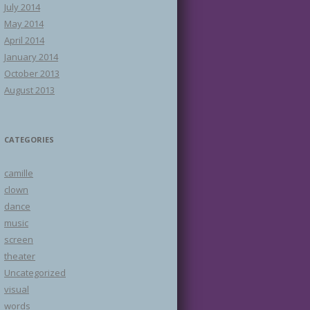
July 2014
May 2014
April 2014
January 2014
October 2013
August 2013
CATEGORIES
camille
clown
dance
music
screen
theater
Uncategorized
visual
words