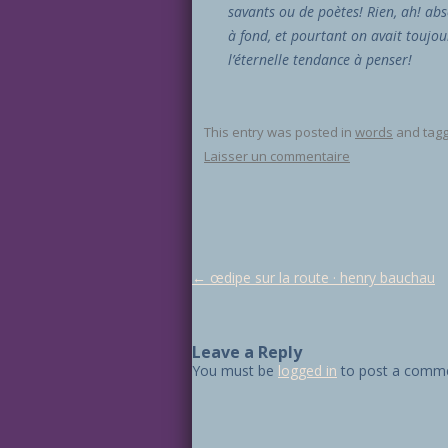
savants ou de poètes! Rien, ah! ab
à fond, et pourtant on avait toujou
l’éternelle tendance à penser!
This entry was posted in
words
and tag
Laisser un commentaire
Post navigation
←
œdipe sur la route · henry bauchau
Leave a Reply
You must be
logged in
to post a comme