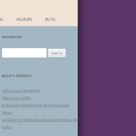
IA
AILLEURS
BLOG
RECHERCHE
Search for:
BILLETS RÉCENTS
retour sur Cendrillon
retour sur Anita
le pouvoir émotionnel de la musique
music
Le Cœur en fête! des clowns en milieu de
soins