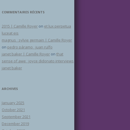
COMMENTAIRES RÉCENTS
2015 | Camille Royer
on
et lux perpetua
luceat eis
magnus · sylvie germain | Camille Royer
on
pedro páramo · juan rulfo
janet baker | Camille Royer
on
that
sense of awe · joyce didonato interviews
janet baker
ARCHIVES
January 2025
October 2021
September 2021
December 2019